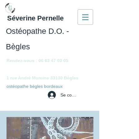
Séverine Pernelle
Ostéopathe D.O. -
Bègles
Rendez-vous :
06 63 47 03 05
1 rue André Mureine 33130 Bègles
ostéopathe bègles bordeaux
Se connecter